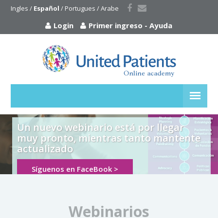
Ingles
 / 
Español
 / 
Portugues
 / 
Arabe
Login
Primer ingreso
-
Ayuda
Un nuevo webinario está por llegar
muy pronto, mientras tanto mantente
actualizado
Síguenos en FaceBook >
Webinarios