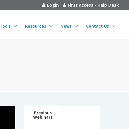
Login
First access
-
Help Desk
Tools
Resources
News
Contact Us
Previous
Webinars