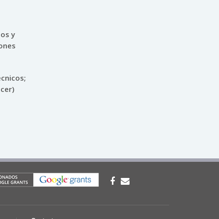
tos y
iones
écnicos;
ncer)