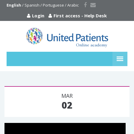
English
 / 
Spanish
 / 
Portuguese
 / 
Arabic
Login
First access
-
Help Desk
MAR
02