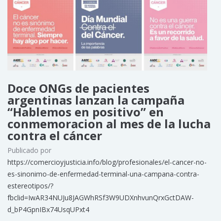
Doce ONGs de pacientes
argentinas lanzan la campaña
“Hablemos en positivo” en
conmemoracion al mes de la lucha
contra el cáncer
Publicado por
https://comercioyjusticia.info/blog/profesionales/el-cancer-no-
es-sinonimo-de-enfermedad-terminal-una-campana-contra-
estereotipos/?
fbclid=IwAR34NUJu8JAGWhRSf3W9UDXnhvunQrxGctDAW-
d_bP4GpnIBx74UsqUPxt4