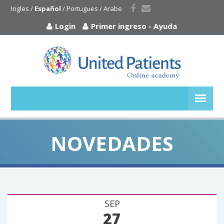
Ingles
 / 
Español
 / 
Portugues
 / 
Arabe
Login
Primer ingreso
-
Ayuda
NOVEDADES
SEP
27