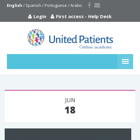
English
 / 
Spanish
 / 
Portuguese
 / 
Arabic
Login
First access
-
Help Desk
JUN
18