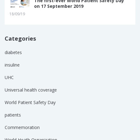
The first-ever World Patient Safety Day
on 17 September 2019
18/09/19
Categories
diabetes
insuline
UHC
Universal health coverage
World Patient Safety Day
patients
Commemoration
World Heath Organization