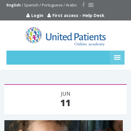
English
 / 
Spanish
 / 
Portuguese
 / 
Arabic
Login
First access
-
Help Desk
JUN
11