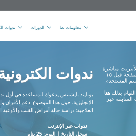
معلومات عنا
الدورات
ندوات الك
ندوات الكترونية
لأنترنت مباشرة
اليوم، تحتاج إلى العودة الى هذه الصفحة قبل ١٥
اسم المستخدم
القيام بذلك
هنا
يونايتد بايشنتس يدعوك للمساعدة في أول ندوة
السابقة عبر
الإنجليزية، حول هذا الموضوع 'دعم الأقران و
العلاجية: دراسة حالة أمراض القلب والأوعية ال
ندوات عبر الإنترنت
سجل التاريخ | اليوم: 25 يناير