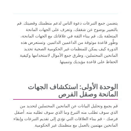
يتضمن جمع التبرعات دعوة الناس لدعم منظمتك وقضيتك. قم
بالتعبير بوضوح عن شغفك، وتعرف على الجهات المانحة
المتعلقة بك، قم ببناء الثقة في علاقاتك مع الجهات المانحة،
وطَّوِر قاعدة موثوقة من الداعمين الدائمين. وتستعرض هذه
الدورة كيف يمكن للمنظمات غير الحكومية الصحية تحديد
المانحين المحتملين، وطرق جمع الأموال لاستخدامها وكيفية
الحفاظ على قاعدة مؤيديك وتنميتها.
الوحدة الأولى: استكشاف الجهات
المانحة وصقل الفرص
قم بجمع وتحليل البيانات عن المانحين المحتملين لتحديد من
الذي سوف تطلب منه التبرع وما الذي سوف تطلبه منه. أصقل
فرصك – قم ببناء العلاقات التي تؤدي إلى تقديم التبرعات وإبقاء
المانحين مهتمين بالعمل مع منظمتك غير الحكومية.