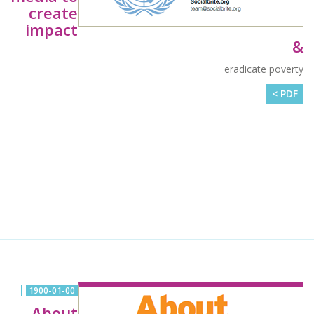
create
impact
&
eradicate poverty
PDF >
1900-01-00
About