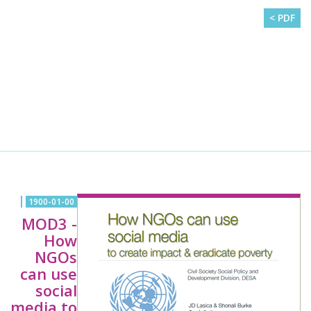
PDF >
1900-01-00
MOD3 -
How
NGOs
can use
social
media to