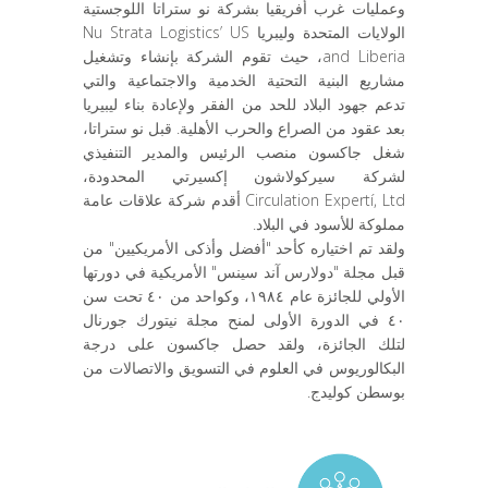
وعمليات غرب أفريقيا بشركة نو ستراتا اللوجستية
الولايات المتحدة وليبريا Nu Strata Logistics’ US
and Liberia، حيث تقوم الشركة بإنشاء وتشغيل
مشاريع البنية التحتية الخدمية والاجتماعية والتي
تدعم جهود البلاد للحد من الفقر ولإعادة بناء ليبيريا
بعد عقود من الصراع والحرب الأهلية. قبل نو ستراتا،
شغل جاكسون منصب الرئيس والمدير التنفيذي
لشركة سيركولاشون إكسيرتي المحدودة،
Circulation Expertí, Ltd أقدم شركة علاقات عامة
مملوكة للأسود في البلاد.
ولقد تم اختياره كأحد "أفضل وأذكى الأمريكيين" من
قبل مجلة "دولارس آند سينس" الأمريكية في دورتها
الأولي للجائزة عام ١٩٨٤، وكواحد من ٤٠ تحت سن
٤٠ في الدورة الأولى لمنح مجلة نيتورك جورنال
لتلك الجائزة، ولقد حصل جاكسون على درجة
البكالوريوس في العلوم في التسويق والاتصالات من
بوسطن كوليدج.