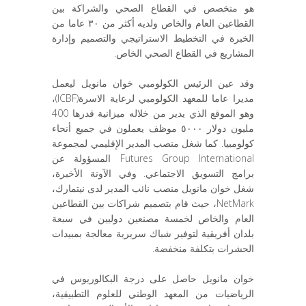
هو متخصص في القطاع الصحي والشراكة بين
القطاعين العام والخاص ولديه أكثر من ٣٠ عاما من
الخبرة في التخطيط الاستراتيجي والتصميم وإدارة
المشاريع في القطاع الصحي الخاص.
وقد عين الرئيس الكولومبي خوان مانويل ليعمل
مديرا عاما للمعهد الكولومبي لرعاية الاسرة(ICBF)،
وهو الموقع الذي يدير من خلاله ميزانية قدرها 400
مليون دولار ٥٠٠٠ موظف يعملون في جميع أنحاء
كولومبيا. كما شغل منصب المدير الإقليمي لمجموعة
Futures Group International المسؤولة عن
برامج التسويق الاجتماعي. وفي الآونة الأخيرة،
شغل خوان مانويل منصب نائب المدير لدى نيتمارك،
NetMark، حيث قام بتصميم شراكات بين القطاعين
العام والخاص لخمسة مصنعين دوليين في سبعة
بلدان أفريقية لتوفير شباك سريرية معالجة بمبيدات
الحشرات بتكلفة منخفضة.
خوان مانويل حاصل على درجة البكالوريوس في
الرياضيات من المعهد الوطني للعلوم التطبيقية،