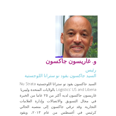
و. غاريسون جاكسون
رئيس
السيد جاكسون بقود نو ستراتا اللوجستية
السيد جاكسون بقود نو ستراتا اللوجستية Nu Strata
Logistics’ US and Liberia بالولايات المتحدة وليبريا
غاريسون جاكسون لديه أكثر من ٢٥ عاما من الخبرة
في مجال التسويق والاتصالات وإدارة العلامات
التجارية. وقد ترقي جاكسون إلى منصبه الحالي
كرئيس في أغسطس من عام ٢٠١٣، ويقود