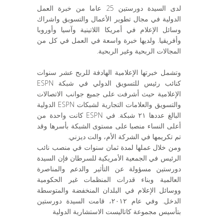
لدى السيدة دورستين 25 عاما من خبرة العمل
الدولية في مجال تطوير الأعمال والتسويق واشراك
وسائل الإعلام في أمريكا اللاتينية وآسيا وأوروبا
وأفريقيا. ولديها خبرة واسعة في العمل في كل من
المجالات الربحية وغير الربحية.
وتشمل خبرتها الإعلامية الهادفة للربح عشر سنوات
كنائب رئيس للتسويق الدولي في شبكة ESPN
الإعلامية حيث أشرفت على جميع جوانب الاتصالات
والتسويق والعلامات التجارية لشبكات ESPN الدولية
البالغ عددها ٢١ شبكة. في ESPN كانت واحدة من
أعلى النساء منصبا على مستوى الشبكة بأسرها وقد
تم تكريمها في الشركة الأم، والت ديزني.
ومن خلال عملها لمدة ثمان سنوات في منصب نائب
الرئيس في الجمعية الأمريكية للسرطان فإن السيدة
دورستين مسؤولة عن التأثير والدعم والمناصرة
العالمية وبناء قدرات المنظمات غير الحكومية
ووسائل الإعلام في البلدان المنخفضة والمتوسطة
الدخل. وفي عام ٢٠١٢، قامت السيدة دورستين
بتأسيس مجموعة كاتاليست الاستشارية الدولية