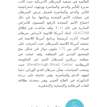
العالمية في جمعية السرطان الأمريكية حيث كانت
مديرة للتأثير والدعم والمناصرة ووجهت استراتيجية
التأثير والدعم والمناصرة لتشمل مرض السرطان
في عمليات الأمم المتحدة ونتائجها، بما في ذلك
اجتماع الأمم المتحدة الرفيع المستوى للأمراض
السارية في عام ٢٠١١. ولقد ساعدت في إطلاق
ULACCAM، اتحاد أمريكا اللاتينية لأمراض سرطان
النساء. أدارت كريستينا برنامج أمريكا اللاتينية في
جمعية أمريكا اللاتينية للسرطان حيث أشرفت على
صرف أكثر من 1.75 مليون دولار في شكل منح
للمجتمع المدني في المنطقة. ولقد عملت في
منظمة بريكثرو لسرطان الثدي غير الحكومية
البريطانية، Breakthrough Breast Cancer، حيث
وضعت السياسات بشأن سرطان الثدي الوراثي دعما
لجهود الدعم والمناصرة. وهي حاصلة على درجة
الدكتوراه في العلاج الجيني وهي متحدثة بطلاقة
للغات البرتغالية والإسبانية والإنجليزية.