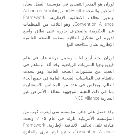
لوران هو المدير التنفيذي في مؤسسة العمل بشأن
التدخين والصحة Action on Smoking and Health
ومدير تحالف الاتفاقية الإطارية، Framework
Convention Alliance، وهو ائتلاف من المنظمات
غير الحكومية والمعترف بدوره على نطاق واسع
لدوره في تشكيل اتفاقية منظمة الصحة العالمية
الإطارية بشأن مكافحة التبغ.
لوران يجيد أربع لغات ويحمل درجة عليا في علم
فيزيولوجيا التمرينات الرياضية. وقد ألف وساهم في
العديد من منشورات الصحة العامة؛ وهو يتحدث
بانتظام في المناسبات الصحية العامة في جميع أنحاء
العالم، ويجلس في عدد من المجالس الاستشارية
بما في ذلك اللجنة التوجيهية لتحالف الأمراض غير
السارية NCD Alliance.
وقد حصل على جائزة مؤسسة سي إيفرت كوب من
المؤسسة الأمريكية للرئة في عام ٢٠٠٥ وتحت
قيادته تلقى تحالف الاتفاقية الإطارية، Framework
Convention Alliance، جائزة لوثر تيري والجائزة