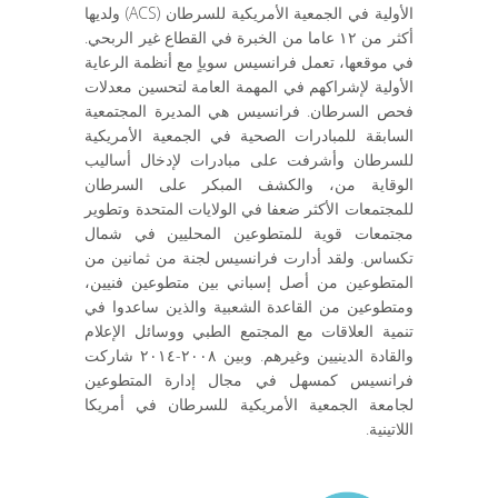
الأولية في الجمعية الأمريكية للسرطان (ACS) ولديها
أكثر من ١٢ عاما من الخبرة في القطاع غير الربحي.
في موقعها، تعمل فرانسيس سوياٍ مع أنظمة الرعاية
الأولية لإشراكهم في المهمة العامة لتحسين معدلات
فحص السرطان. فرانسيس هي المديرة المجتمعية
السابقة للمبادرات الصحية في الجمعية الأمريكية
للسرطان وأشرفت على مبادرات لإدخال أساليب
الوقاية من، والكشف المبكر على السرطان
للمجتمعات الأكثر ضعفا في الولايات المتحدة وتطوير
مجتمعات قوية للمتطوعين المحليين في شمال
تكساس. ولقد أدارت فرانسيس لجنة من ثمانين من
المتطوعين من أصل إسباني بين متطوعين فنيين،
ومتطوعين من القاعدة الشعبية والذين ساعدوا في
تنمية العلاقات مع المجتمع الطبي ووسائل الإعلام
والقادة الدينيين وغيرهم. وبين ٢٠٠٨-٢٠١٤ شاركت
فرانسيس كمسهل في مجال إدارة المتطوعين
لجامعة الجمعية الأمريكية للسرطان في أمريكا
اللاتينية.