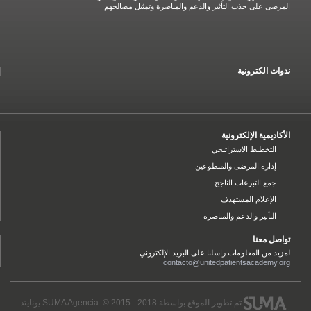
المرضى على جذب التأثير والدعم والمناصرة وتمثيل مصالحهم
ندوات الكترونية
الأكاديمية الإلكترونية
التخطيط الاستراتيجي
إدارة المرضى والمتطوعين
جمع التبرعات الناجح
الإعلام المستهدف
التأثير والدعم والمناصرة
تواصل معنا
لمزيد من المعلومات راسلنا على البريد الإلكتروني
contacto@unitedpatientsacademy.org
تم تطوير الموقع بواسطة
SUMA Agencia
. © 2015 - 2018 يونايتد