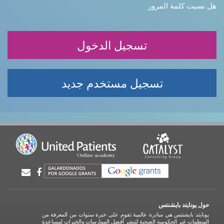
هل نسيت كلمة المرور
تسجيل مستخدم جديد
حول يونايتد بايشنتس
يونايتد بايشنتس هي مبادرة عالمية تقوم على خبرة سنوات من المعرفة من
المنظمات غير الحكومية الصحية لتنشر أفضل الممارسات والخبرات لمساعدة