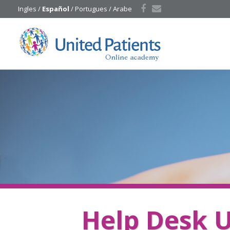
Ingles
 / 
Español
 / 
Portugues
 / 
Arabe
Help Desk U