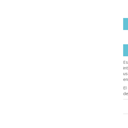
Es
in
us
en
El
de