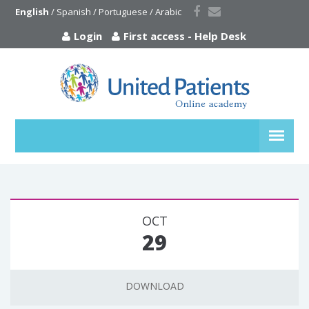
English
 / 
Spanish
 / 
Portuguese
 / 
Arabic
Login
First access
-
Help Desk
OCT
29
DOWNLOAD