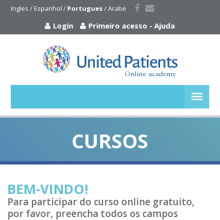
Ingles
 / 
Espanhol
 / 
Portugues
 / 
Arabe
Login
Primeiro acesso
-
Ajuda
CURSOS
BEM-VINDO!
Para participar do curso online gratuito,
por favor, preencha todos os campos