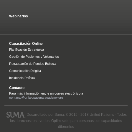
Webinarios
Capacitación Online
Planificación Estratégica
Gestión de Pacientes y Voluntarios
Recaudación de Fondos Exitosa
Comunicación Dirigida
Incidencia Política
Contacto
Para más información envíe un correo electrónico a
contacto@unitedpatientsacademy.org
Desarrollado por
Suma
. © 2015 - 2018 United Patients - Todos
los derechos reservados. Optimizado para personas con capacidades
diferentes